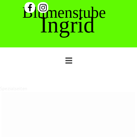
Direkt zum Seiteninhalt
Blumenstube
Ingrid
Menü überspringen
Hausmeisterservice rund ums Haus
Spezialseiten